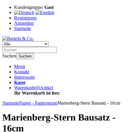
Kundengruppe:
Gast
Registrieren
Anmelden
Startseite
Suchen
Suchen
Menü
Kontakt
Impressum
Kasse
Warenkorb
(
0
)
Artikel
Ihr Warenkorb ist leer.
Startseite
Papier - Papiersterne
Marienberg-Stern Bausatz - 16cm
Marienberg-Stern Bausatz -
16cm