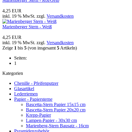
Marienberger Stern - Rot/Gelb
4,25 EUR
inkl. 19 % MwSt. zzgl.
Versandkosten
Marienberger Stern - Weiß
4,25 EUR
inkl. 19 % MwSt. zzgl.
Versandkosten
Zeige
1
bis
5
(von insgesamt
5
Artikeln)
Seiten:
1
Kategorien
Chenille - Pfeifenputzer
Glasartikel
Lederriemen
Papier - Papiersterne
Bascetta-Stern Papier 15x15 cm
Bascetta-Stern Papier 20x20 cm
Krepp-Papier
Lampen-Papier - 30x30 cm
Marienberg-Stern Bausatz - 16cm
Pyramidenzubehör